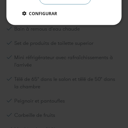
CONFIGURAR
Bain à remous d'eau chaude
Set de produits de toilette superior
Mini réfrigérateur avec rafraîchissements à
l'arrivée
Télé de 65" dans le salon et télé de 50" dans
la chambre
Peignoir et pantoufles
Corbeille de fruits