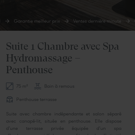
Garantie meilleur prix
Ventes dernière minute
C
Suite 1 Chambre avec Spa
Hydromassage –
Penthouse
75 m²
Bain à remous
Penthouse terrasse
Suite avec chambre indépendante et salon séparé
avec canapé-lit, située en penthouse. Elle dispose
d’une terrasse privée équipée d’un spa