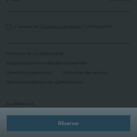
J´accepte les
Conditions générales
Confidentialité
Politique de confidentialité
Responsabilité sociale des entreprises
Conditions générales
Utilisation de cookies
Recommandations de cybersécurité
by
eMascaró
Réserver