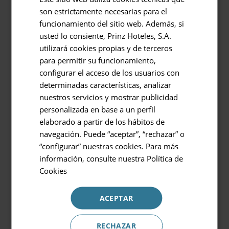
d'une douche et d'une
son estrictamente necesarias para el
Retour à
ENGLISH
baignoire
funcionamiento del sitio web. Además, si
GERMAN
d'hydromassage
usted lo consiente, Prinz Hoteles, S.A.
Hôtel ou destination
utilizará cookies propias y de terceros
Prinsotel La Dorada & Spa
para permitir su funcionamiento,
configurar el acceso de los usuarios con
Entrée / Sortie
determinadas características, analizar
08.08.2026 - 09.08.2026
nuestros servicios y mostrar publicidad
personalizada en base a un perfil
Occupation
elaborado a partir de los hábitos de
Spa Hydromassage
2 personnes
navegación. Puede “aceptar”, “rechazar” o
“configurar” nuestras cookies. Para más
Code promotionnel
información, consulte nuestra
Política de
Cookies
Nous incluons
ACEPTAR
Réserver
aussi
RECHAZAR