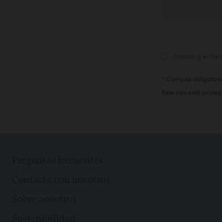
Añadir habita
Acepto y entien
* Campos obligatori
Este sitio está prot
Preguntas frecuentes
Contacta con nosotros
Sobre nosotros
Sostenibilidad