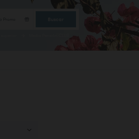
Buscar
 superior
Media Pensión CLUB
CONFIRMAR