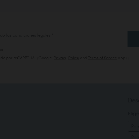
ción
do las condiciones legales
*
os
egido por reCAPTCHA y Google.
Privacy Policy
and
Terms of Service
apply.
Des
Elige
Prin
Pri