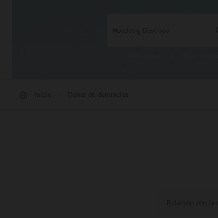
Hoteles y Destinos
Web oficial
Mejor preci
HABI
Habit
Inicio
Canal de denuncias
Añadi
Relación con la