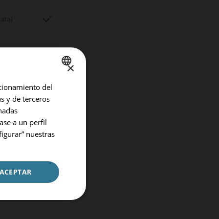
tatal
×
ncionamiento del
SPANISH
as y de terceros
ENGLISH
inadas
GERMAN
ase a un perfil
figurar” nuestras
ACEPTAR