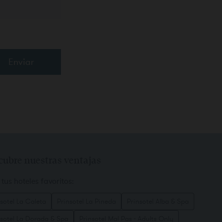
CONFIRMAR
Enviar
cubre nuestras ventajas
 tus hoteles favoritos:
sotel La Caleta
Prinsotel La Pineda
Prinsotel Alba & Spa
nsotel La Dorada & Spa
Prinsotel Mal Pas - Adults Only