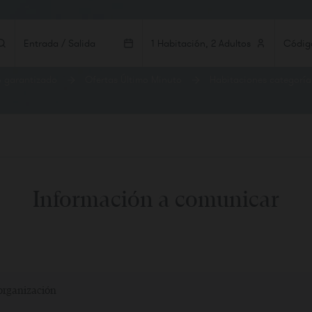
Entrada / Salida
1 Habitación, 2 Adultos
o garantizado
Ofertas Último Minuto
Habitaciones categoría
TACIONES
ADULTOS
NIÑOS
BEBÉS
ación 1
r habitación
Información a comunicar
 organización