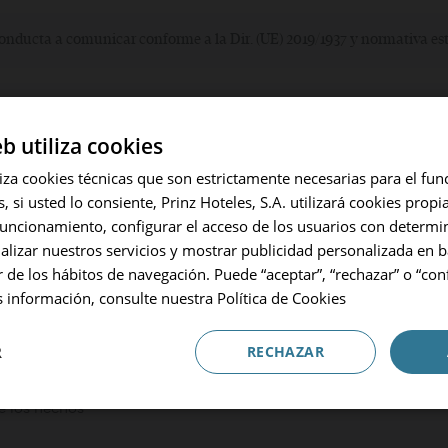
conducta a comunicar conforme a la Dir. (UE) 2019/1937 y normativa es
Volver
Hotel o Destino
comunicación sea anónima?
Hoteles y Destinos
eb utiliza cookies
iliza cookies técnicas que son estrictamente necesarias para el fu
Entrada / Salida
 si usted lo consiente, Prinz Hoteles, S.A. utilizará cookies propi
06.08.2026 - 07.08.2026
funcionamiento, configurar el acceso de los usuarios con determ
nalizar nuestros servicios y mostrar publicidad personalizada en b
Ocupación
s?
r de los hábitos de navegación. Puede “aceptar”, “rechazar” o “con
1 Habitación, 2 Adultos
 información, consulte nuestra
Política de Cookies
(EVIDENCIAS)
Código Promocional
R
RECHAZAR
S
ADULTOS
NIÑOS
BEBÉS
Reservar