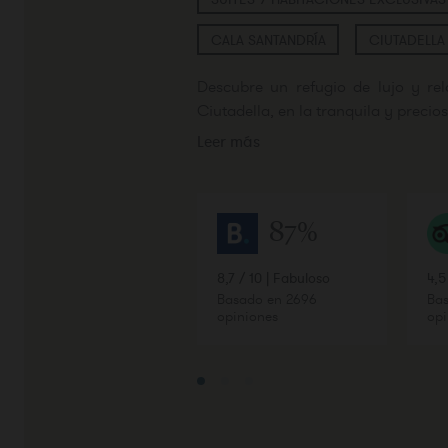
CALA SANTANDRÍA
CIUTADELLA
Descubre un refugio de lujo y rel
Ciutadella, en la tranquila y precio
Leer más
Experimenta la excelencia en hos
cada momento es una celebración de
88%
87%
Nuestras cómodas habitaciones y ex
alojamiento inigualable. Rodea
instalaciones de primer nivel y de
4,4 / 5 | Muy bueno
8,7 / 10 | Fabuloso
4,5
Basado en 1810
Basado en 2696
Bas
diversa y espectacular oferta gastr
opiniones
opiniones
opi
amigos, tu escape perfecto aguarda