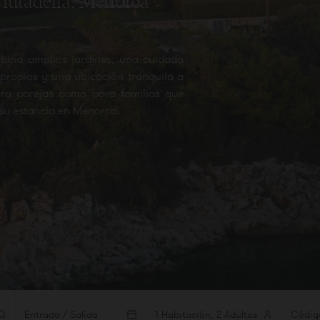
 Ciutadella, Menorca
ina amplios jardines, una cuidada
 propios y una ubicación tranquila a
ra parejas como para familias que
 su estancia en Menorca.
Entrada / Salida
1 Habitación, 2 Adultos