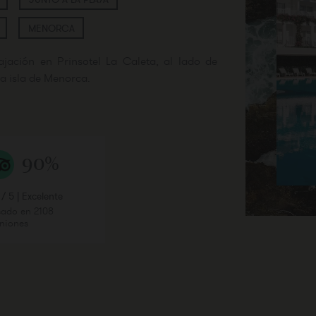
MENORCA
ajación en Prinsotel La Caleta, al lado de
sa isla de Menorca.
pitalidad en un entorno de ensueño donde
 lujo y bienestar.
90%
88%
clusivas Suites ofrecen una experiencia de
do de exuberantes jardines, disfruta de
 un servicio excepcional. Deléitate con una
 / 5 | Excelente
4,4 / 5 | Muy bueno
8,7 / 10
ado en 2108
Basado en 1810
Basado
onómica. Ya sea en familia, con tu pareja o
niones
opiniones
opinion
 aquí.