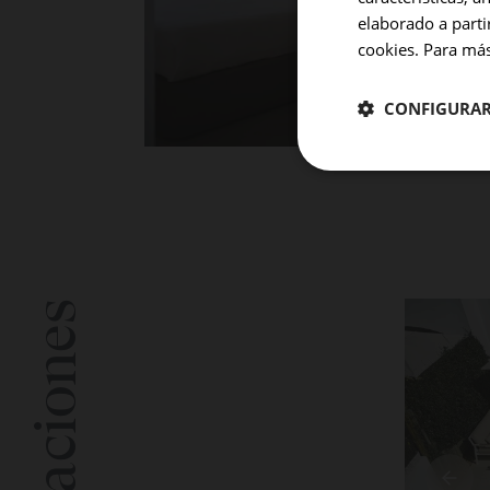
elaborado a parti
cookies. Para más
CONFIGURA
HABITACIONE
Habitación 1
Añadir habita
Habitaciones