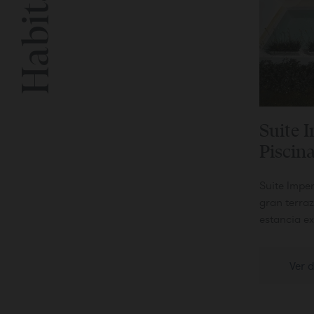
Suite 
Piscin
Suite Impe
gran terra
estancia e
Ver d