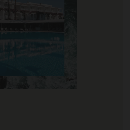
87%
90%
 | Fabuloso
4,5 / 5 | Excelente
 en 2696
Basado en 2108
es
opiniones