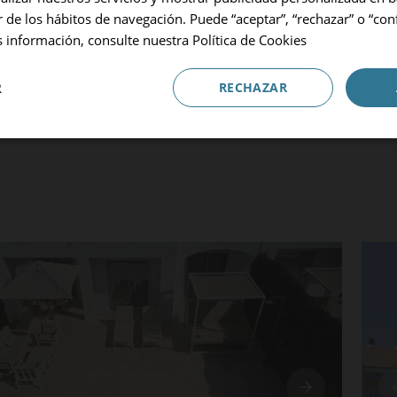
Ocupación
r de los hábitos de navegación. Puede “aceptar”, “rechazar” o “con
1 Habitación, 2 Adultos
 información, consulte nuestra
Política de Cookies
Código Promocional
R
RECHAZAR
S
ADULTOS
NIÑOS
BEBÉS
Reservar
ción