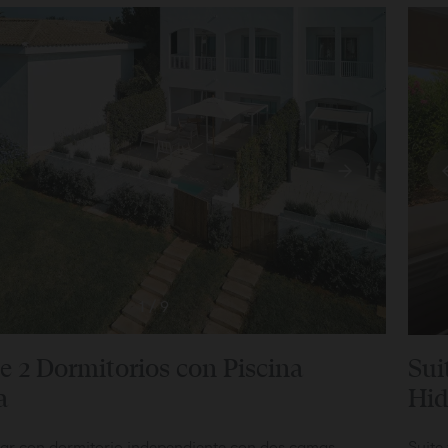
1
/
9
de 2 Dormitorios con Piscina
Sui
a
Hid
liar con dormitorio independiente con dos camas
Suite