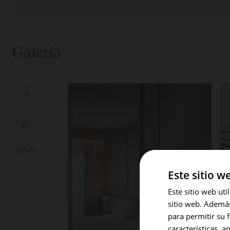
Galería
1
/
15
Este sitio w
Este sitio web ut
sitio web. Además,
para permitir su 
características, a