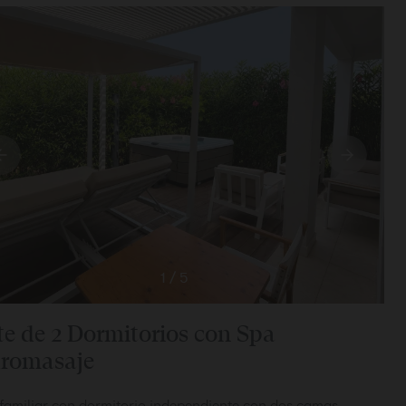
1
/
5
te de 2 Dormitorios con Spa
romasaje
 familiar con dormitorio independiente con dos camas