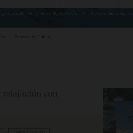
o garantizado
Ofertas Último Minuto
Habitaciones categoría
TACIONES
ADULTOS
NIÑOS
BEBÉS
ación 1
rca
Prinsotel La Caleta
r habitación
y relajación con
JUNTO A LA PLAYA