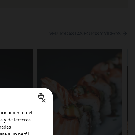
VER TODAS LAS FOTOS Y VÍDEOS
×
ncionamiento del
SPANISH
as y de terceros
ENGLISH
inadas
GERMAN
ase a un perfil