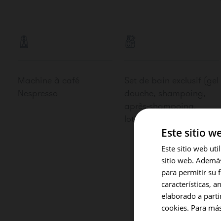
Machine à café
Set de bain exclusif (gel
Nespresso
douche, shampoing,
après-shampoing,
lotion corporelle)
Este sitio w
Este sitio web ut
sitio web. Además,
para permitir su 
características, a
elaborado a parti
Micro-ond
cookies. Para más