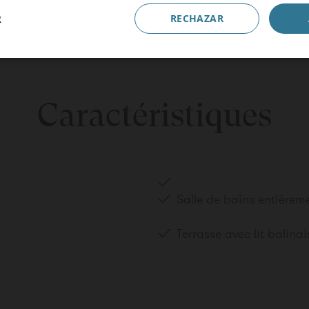
Code promotionnel
R
RECHAZAR
ADULTES
ENFANTS
BEBÉS
Réserver
Caractéristiques
hambre
Salle de bains entière
Terrasse avec lit balinai