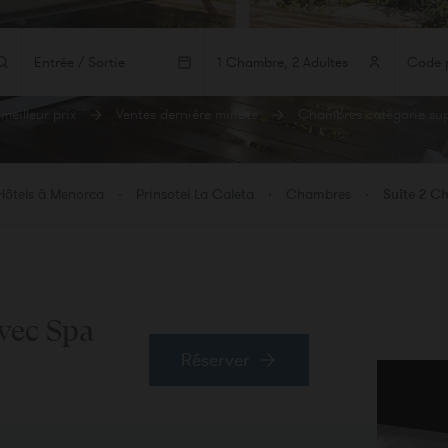
Entrée / Sortie
1 Chambre, 2 Adultes
meilleur prix
Ventes dernière minute
Chambres catégorie sup
MBRES
ADULTES
ENFANTS
BEBÉS
bre 1
Hôtels à Menorca
Prinsotel La Caleta
Chambres
Suite 2 C
er une chambre
vec Spa
Réserver