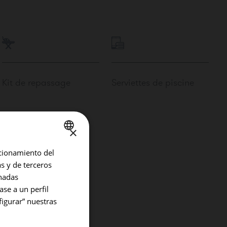
Kit de repassage
Serviettes de piscine
×
ncionamiento del
SPANISH
as y de terceros
ENGLISH
inadas
GERMAN
ase a un perfil
figurar” nuestras