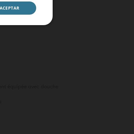
ACEPTAR
CONFIRMER
ment équipée avec douche
s