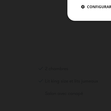
CONFIGURA
CHAMBRES
Chambre 1
Ajouter une c
2 chambres
Lit king size et lits jumeaux
Salon avec canapé