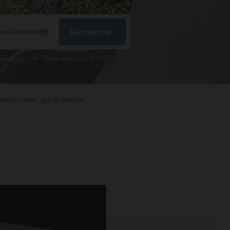
Rechercher
érieure
Demi-pension CLUB
hambre avec spa à remous
CONFIRMER