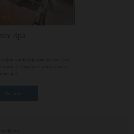
1
/
5
avec Spa
indépendante équipée de deux lits
it double intégré et canapé, avec
omassage.
Réserver
hambres