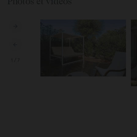
Photos et vidéos
1
/
7