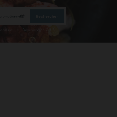
Rechercher
érieure
Demi-pension CLUB
CONFIRMER