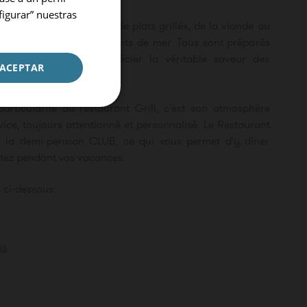
figurar” nuestras
rez une grande variété de plats grillés, de la viande au
ar les légumes et les fruits de mer. Tous sont préparés
e ceux qui savent apprécier la véritable saveur des
ACEPTAR
particularité du restaurant Grill, c'est son atmosphère
vice, toujours attentionné et personnalisé. Le Restaurant
ns la demi-pension CLUB, ce qui vous permet d'y dîner
tez pendant vos vacances.
CONFIRMER
 ci-dessous:
ns