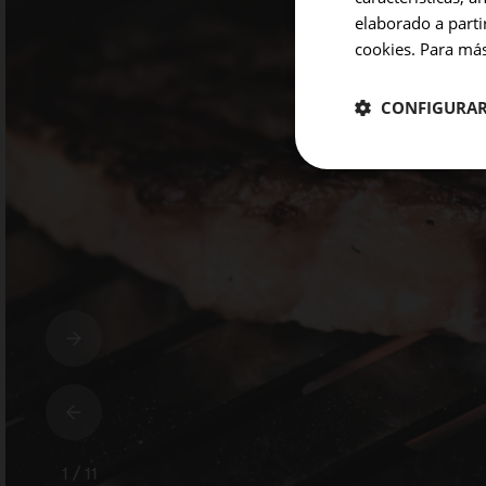
elaborado a parti
cookies. Para más
CONFIGURA
CHAMBRES
Chambre 1
Ajouter une c
1 / 11