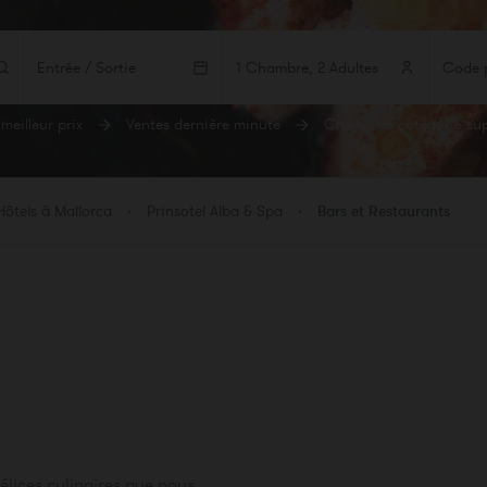
Entrée / Sortie
1 Chambre, 2 Adultes
meilleur prix
Ventes dernière minute
Chambres catégorie sup
MBRES
ADULTES
ENFANTS
BEBÉS
bre 1
Hôtels à Mallorca
Prinsotel Alba & Spa
Bars et Restaurants
er une chambre
élices culinaires que nous