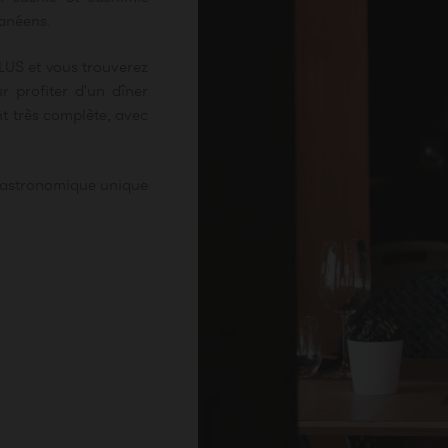
ranéens.
LUS et vous trouverez
 profiter d'un dîner
nt très complète, avec
e gastronomique unique