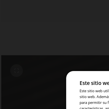
Este sitio w
Este sitio web ut
sitio web. Además,
para permitir su 
características, a