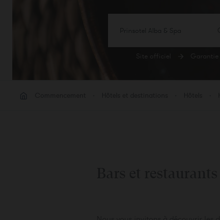
Prinsotel Alba & Spa
Site officiel
Garantie 
CHA
Cham
Commencement
Hôtels et destinations
Hôtels
Ajout
Bars et restaurants
Nous vous invitons à découvrir les d