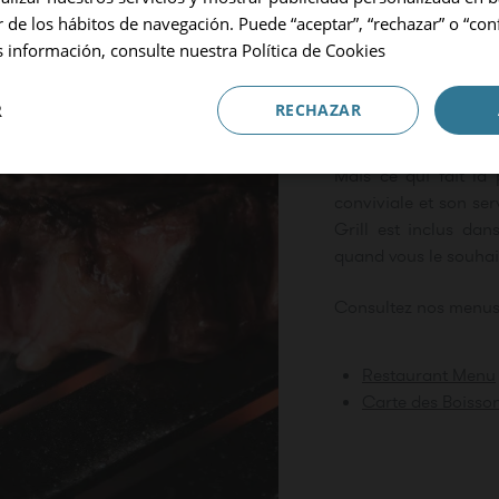
Occupation
r de los hábitos de navegación. Puede “aceptar”, “rechazar” o “con
1 Chambre, 2 Adultes
Au menu, vous trouve
 información, consulte nuestra
Política de Cookies
poisson en passant p
Code promotionnel
avec la maîtrise d
R
RECHAZAR
aliments.
ADULTES
ENFANTS
BEBÉS
Mais ce qui fait la 
conviviale et son ser
Réserver
Grill est inclus da
quand vous le souhai
hambre
Consultez nos menus
Restaurant Menu
Carte des Boisso