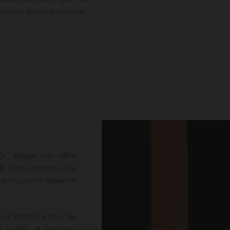
 encore plus mémorable.
r, élargit son offre
 sushi.cocktails. Ce
e la cuisine italienne
.
ur satisfaire tous les
x sushis et sashimis