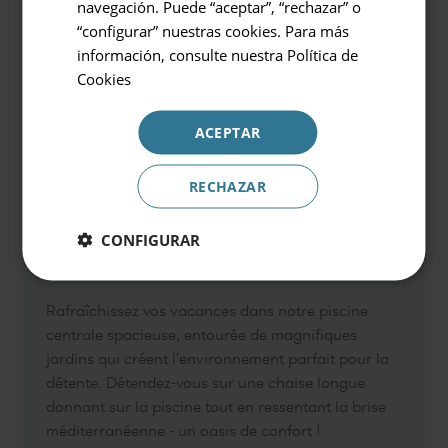
2 personnes
navegación. Puede “aceptar”, “rechazar” o
“configurar” nuestras cookies. Para más
Code promotionnel
información, consulte nuestra
Política de
Cookies
ACEPTAR
Réserver
RECHAZAR
CONFIGURAR
Piscine principale
Rafraîchissez vos vacances dans notre piscine
centrale spacieuse, entourée de magnifiques
jardins qui créent l'environnement parfait pour la
détente. Détendez-vous sur une chaise longue
donnant sur la piscine tout en ressentant la brise
méditerranéenne - un oasis de confort !