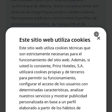
authentique de détente. Notre complexe entier est
entouré de magnifiques jardins méditerranéens.
Nos espaces extérieurs vous invitent à profiter de
promenades paisibles, de tranquillité et de
contemplation. C'est un cadre idyllique qui atteint
un équilibre parfait entre nature, design et confort,
×
Este sitio web utiliza cookies
vous permettant de vous détendre et de vous
Este sitio web utiliza cookies técnicas que
SPANISH
déconnecter au maximum pendant vos vacances.
son estrictamente necesarias para el
Retour à
ENGLISH
funcionamiento del sitio web. Además, si
GERMAN
usted lo consiente, Prinz Hoteles, S.A.
Hôtel ou destination
utilizará cookies propias y de terceros
Prinsotel Mal Pas - Adults Only
para permitir su funcionamiento,
configurar el acceso de los usuarios con
Entrée / Sortie
determinadas características, analizar
08.08.2026 - 09.08.2026
nuestros servicios y mostrar publicidad
personalizada en base a un perfil
Occupation
elaborado a partir de los hábitos de