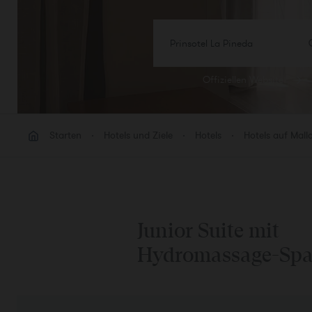
Prinsotel La Pineda
Offiziellen Website
ZIM
Zimme
Starten
Hotels und Ziele
Hotels
Hotels auf Mall
Zimme
Junior Suite mit
Hydromassage-Sp