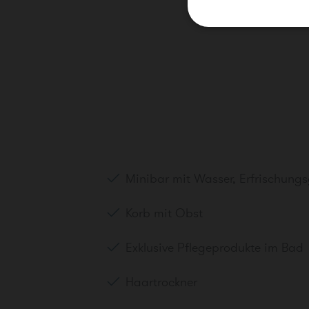
ZIMMER
Zimmer 1
Zimmer hinzu
Minibar mit Wasser, Erfrischungs
Korb mit Obst
Exklusive Pflegeprodukte im Bad
Haartrockner