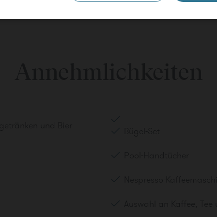
Aktionscode
ERWACHSENE
KINDER
BEBÉS
Buchen
Annehmlichkeiten
fügen
getränken und Bier
Bügel-Set
Pool-Handtücher
Nespresso-Kaffeemasch
Auswahl an Kaffee, Tee 