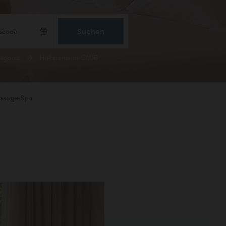
Suchen
egorie
Halbpension CLUB
assage-Spa
BESTÄTIGEN