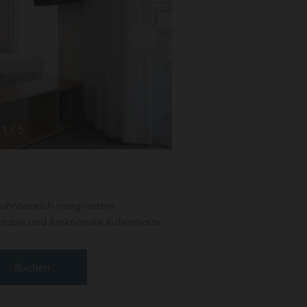
1
/
5
hnbereich integriertem
rtable und funktionale Aufenthalte.
Buchen