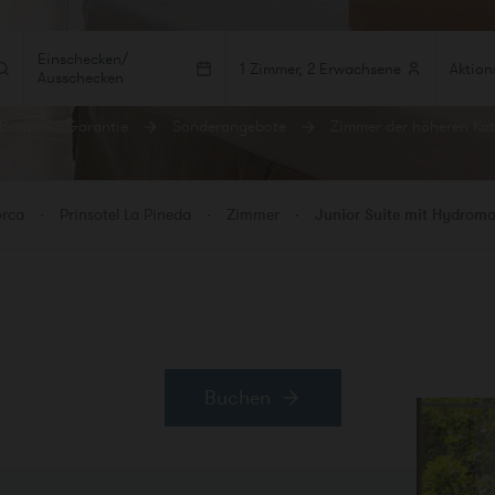
Einschecken/
1 Zimmer, 2 Erwachsene
Ausschecken
Bestpreis-Garantie
Sonderangebote
Zimmer der höheren Kat
MER
ERWACHSENE
KINDER
BEBÉS
r 1
orca
Prinsotel La Pineda
Zimmer
Junior Suite mit Hydrom
r hinzufügen
Buchen
a