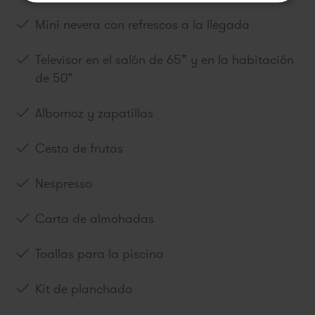
Mini nevera con refrescos a la llegada
Televisor en el salón de 65” y en la habitación
de 50”
Albornoz y zapatillas
Cesta de frutas
Nespresso
Carta de almohadas
Toallas para la piscina
Kit de planchado