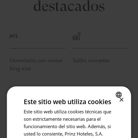
destacados
Dormitorio con cama
Salón comedor
king size
×
Este sitio web utiliza cookies
Este sitio web utiliza cookies técnicas que
SPANISH
son estrictamente necesarias para el
Volver
ENGLISH
Baño equipado con
Terraza en Ático con
funcionamiento del sitio web. Además, si
ducha y bañera de
piscina
GERMAN
usted lo consiente, Prinz Hoteles, S.A.
Hotel o Destino