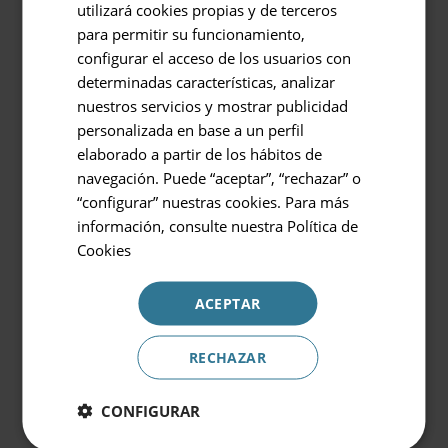
hidromasaje
utilizará cookies propias y de terceros
Prinsotel La Dorada & Spa
para permitir su funcionamiento,
configurar el acceso de los usuarios con
Entrada / Salida
determinadas características, analizar
07.08.2026 - 08.08.2026
nuestros servicios y mostrar publicidad
personalizada en base a un perfil
Ocupación
elaborado a partir de los hábitos de
2 personas
navegación. Puede “aceptar”, “rechazar” o
Sofá cama
“configurar” nuestras cookies. Para más
Código Promocional
información, consulte nuestra
Política de
Cookies
ACEPTAR
Además incluye
Reservar
RECHAZAR
CONFIGURAR
Set de baño exclusivo