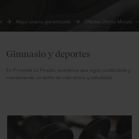
l
Mejor precio garantizado
Ofertas Último Minuto
Gimnasio y deportes
En Prinsotel La Pineda, queremos que sigas cuidándote y
manteniendo un estilo de vida activo y saludable.