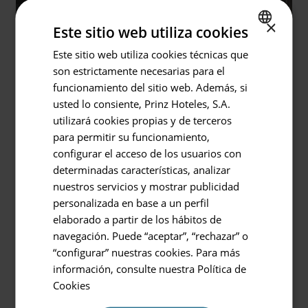
×
Este sitio web utiliza cookies
Este sitio web utiliza cookies técnicas que
SPANISH
son estrictamente necesarias para el
Volver
ENGLISH
funcionamiento del sitio web. Además, si
GERMAN
usted lo consiente, Prinz Hoteles, S.A.
Hotel o Destino
utilizará cookies propias y de terceros
Prinsotel La Pineda
para permitir su funcionamiento,
Pista volleyball
configurar el acceso de los usuarios con
Entrada / Salida
determinadas características, analizar
Para los amantes del deporte, Prinsotel La Pineda
06.08.2026 - 07.08.2026
nuestros servicios y mostrar publicidad
ofrece una pista de Volleyball de arena. Podrás
personalizada en base a un perfil
disfrutar de partidas emocionantes como si
Ocupación
elaborado a partir de los hábitos de
estuvieras en la playa junto a amigos o familia.
2 personas
navegación. Puede “aceptar”, “rechazar” o
Tan solo tendrás que preocuparte de disfrutar.
“configurar” nuestras cookies. Para más
¡Todo listo para que empiece el partido!
Código Promocional
información, consulte nuestra
Política de
Cookies