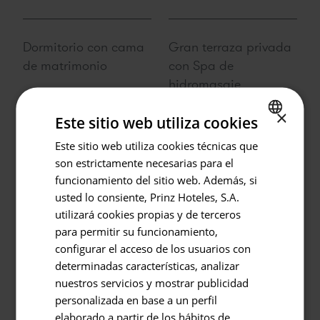
Dormitorio con cama
Gran terraza privada
de matrimonio
con Spa de
hidromasaje
×
Este sitio web utiliza cookies
Este sitio web utiliza cookies técnicas que
SPANISH
son estrictamente necesarias para el
Volver
ENGLISH
funcionamiento del sitio web. Además, si
GERMAN
usted lo consiente, Prinz Hoteles, S.A.
Hotel o Destino
Salón comedor
Cocina equipada
utilizará cookies propias y de terceros
Prinsotel La Pineda
independiente con
para permitir su funcionamiento,
configurar el acceso de los usuarios con
sofá cama
Entrada / Salida
determinadas características, analizar
10.08.2026 - 11.08.2026
nuestros servicios y mostrar publicidad
personalizada en base a un perfil
Ocupación
elaborado a partir de los hábitos de