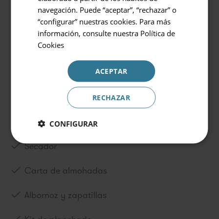
2 personas
navegación. Puede “aceptar”, “rechazar” o
Además incluye
“configurar” nuestras cookies. Para más
Código Promocional
información, consulte nuestra
Política de
Cookies
ACEPTAR
Minibar con agua, refrescos y cervezas
Reservar
Cesta de frutas
RECHAZAR
Amenities de baño exclusivo
CONFIGURAR
Secador
Carta de almohadas
Albornoz y zapatillas