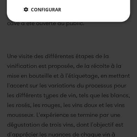
2001. Sur ce terrain, les variétés déjà testées
CONFIGURAR
avec succès ont été plantées et, en 2004, la
cave a été ouverte au public.
Une visite des différentes étapes de la
vinification est proposée, de la récolte à la
mise en bouteille et à l'étiquetage, en mettant
l'accent sur les variations du processus pour
les différents types de vin, tels que les blancs,
les rosés, les rouges, les vins doux et les vins
mousseux. L'expérience se termine par une
dégustation de trois vins, dont l'objectif est
d'apprécier les nuances de chaque vin à