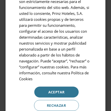
son estrictamente necesarias para el
Retour à
ENGLISH
funcionamiento del sitio web. Además, si
GERMAN
usted lo consiente, Prinz Hoteles, S.A.
Hôtel ou destination
utilizará cookies propias y de terceros
Hôtels et destinations
Plus d'informations sur le site web
para permitir su funcionamiento,
www.subaida.com
configurar el acceso de los usuarios con
Entrée / Sortie
determinadas características, analizar
07.08.2026 - 08.08.2026
nuestros servicios y mostrar publicidad
personalizada en base a un perfil
Découvrez la cave de Binifadet
Occupation
elaborado a partir de los hábitos de
2 personnes
navegación. Puede “aceptar”, “rechazar” o
En 1979, Carlos Anglés a planté les premières
“configurar” nuestras cookies. Para más
Code promotionnel
información, consulte nuestra
Política de
vignes chez lui et a commencé à faire du vin
Cookies
pour sa famille et ses amis. C'est le début de
ce qui deviendra des années plus tard
ACEPTAR
Binifadet, un projet de vie qui se concrétise
Réserver
avec l'achat du terrain du même nom en
RECHAZAR