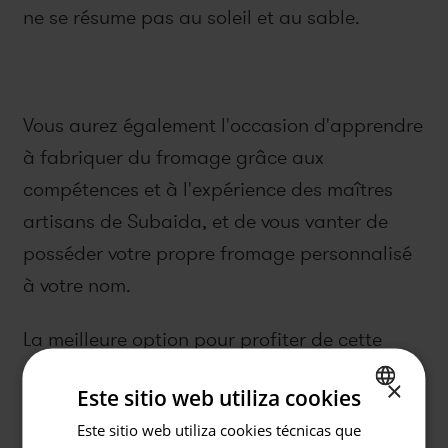
ne se résume pas au soleil et au sable.
Vous aurez également l'occasion d'apprendre
à fabriquer du fromage grâce aux
compétences et à l'expérience des maîtres
artisans de Subaida, et de vous vanter de
posséder votre propre fromage personnalisé
à votre nom.
La meilleure option pour profiter de cette
expérience est de louer une voiture, car le site
×
Este sitio web utiliza cookies
se trouve à environ 35 minutes de l'hôtel
Este sitio web utiliza cookies técnicas que
SPANISH
Prinsotel La Caleta.