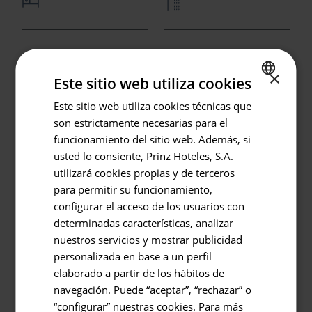
Chambre avec lit king
Salle de bains
size (2 m x 2 m)
attenante avec
×
Este sitio web utiliza cookies
douche italienne à
Este sitio web utiliza cookies técnicas que
SPANISH
effet de pluie
son estrictamente necesarias para el
Retour à
ENGLISH
funcionamiento del sitio web. Además, si
GERMAN
usted lo consiente, Prinz Hoteles, S.A.
Hôtel ou destination
utilizará cookies propias y de terceros
Prinsotel Mal Pas - Adults Only
para permitir su funcionamiento,
configurar el acceso de los usuarios con
Entrée / Sortie
determinadas características, analizar
07.08.2026 - 08.08.2026
Balcon
Kit de repassage
nuestros servicios y mostrar publicidad
personalizada en base a un perfil
Occupation
elaborado a partir de los hábitos de
2 personnes
navegación. Puede “aceptar”, “rechazar” o
“configurar” nuestras cookies. Para más