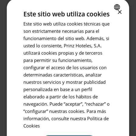
×
Dormitorio con cama
Baño integrado en la
Este sitio web utiliza cookies
king size (2m x 2m)
habitación con plato
Este sitio web utiliza cookies técnicas que
SPANISH
de ducha efecto lluvia
son estrictamente necesarias para el
Volver
ENGLISH
funcionamiento del sitio web. Además, si
GERMAN
usted lo consiente, Prinz Hoteles, S.A.
Hotel o Destino
utilizará cookies propias y de terceros
Prinsotel Mal Pas - Adults Only
para permitir su funcionamiento,
configurar el acceso de los usuarios con
Entrada / Salida
determinadas características, analizar
06.08.2026 - 07.08.2026
Balcón
Kit de planchado
nuestros servicios y mostrar publicidad
personalizada en base a un perfil
Ocupación
elaborado a partir de los hábitos de
2 personas
navegación. Puede “aceptar”, “rechazar” o
“configurar” nuestras cookies. Para más
Código Promocional
información, consulte nuestra
Política de
Además incluye
Cookies