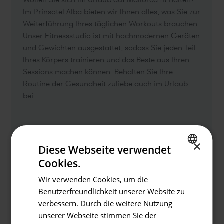
Im Prinsotel Alba bieten wir Ihnen alles, was Sie zur
Weiterführung Ihres täglichen Workouts brauchen.
Unser Fitnessstudio ist mit hochmodernen Geräten
und Gewichten ausgestattet, sodass Sie jeden Teil
Ihres Körpers trainieren und das Beste aus Ihren
Sessions machen können. Behalten Sie Ihre
Routine der Gesundheit zuliebe auch im Urlaub
bei.
Zurück
×
Diese Webseite verwendet
Cookies.
Hotel oder Ziel
SPANISH
Prinsotel Alba & Spa
Wir verwenden Cookies, um die
ENGLISH
Benutzerfreundlichkeit unserer Website zu
GERMAN
verbessern. Durch die weitere Nutzung
Einschecken/ Ausschecken
unserer Webseite stimmen Sie der
07.08.2026 - 08.08.2026