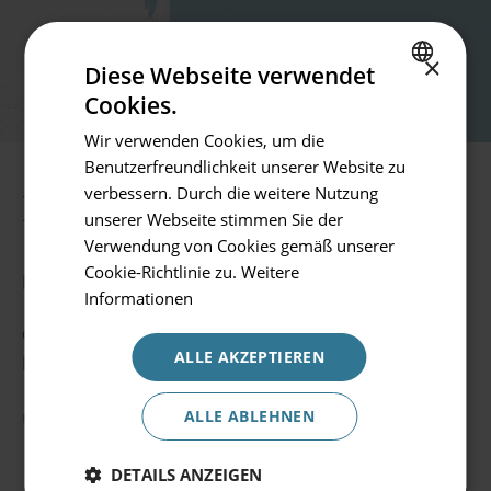
Zurück
×
Diese Webseite verwendet
Cookies.
Hotel oder Ziel
SPANISH
Hotels und Ziele
Wir verwenden Cookies, um die
ENGLISH
Benutzerfreundlichkeit unserer Website zu
GERMAN
verbessern. Durch die weitere Nutzung
Einschecken/ Ausschecken
Prinsotel Mas Pas
unserer Webseite stimmen Sie der
09.08.2026 - 10.08.2026
Verwendung von Cookies gemäß unserer
Cookie-Richtlinie zu.
Weitere
Belegung
Prinsotel Mal Pas
Informationen
2 Personen
Camí Vell de la Victòria, 07400 Alcúdia, Illes
ALLE AKZEPTIEREN
Balears
Aktionscode
malpas@prinsotel.es
ALLE ABLEHNEN
+34 971 892 238
Buchen
DETAILS ANZEIGEN