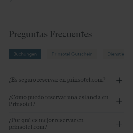
Preguntas Frecuentes
Buchungen
Prinsotel Gutschein
Dienstleist
¿Es seguro reservar en prinsotel.com?
Sí, es una web certificada oficialmente como segura,
¿Cómo puedo reservar una estancia en
donde también utiliza plataforma de pago segura.
Prinsotel?
La manera más fácil, segura y al mejor precio es a
¿Por qué es mejor reservar en
través de la web oficial www.prinsotel.es. Consulta la
prinsotel.com?
disponibilidad indicando el hotel, las fechas y el